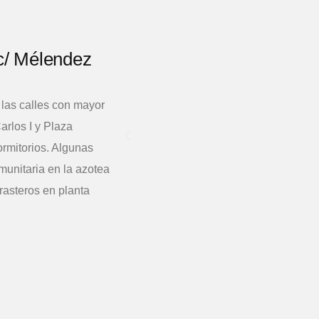
n c/ Mélendez
e las calles con mayor
arlos I y Plaza
ormitorios. Algunas
munitaria en la azotea
rasteros en planta